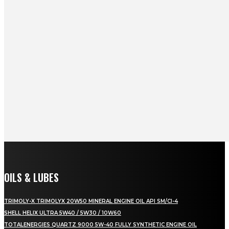
OILS & LUBES
TRIMOLY-X TRIMOLYX 20W50 MINERAL ENGINE OIL API SM/CI-4
SHELL HELIX ULTRA 5W40 / 5W30 / 10W60
TOTALENERGIES QUARTZ 9000 5W-40 FULLY SYNTHETIC ENGINE OIL