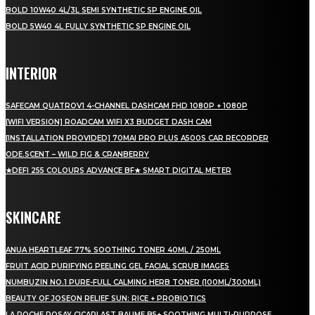
BOLD 10W40 4L/3L SEMI SYNTHETIC SP ENGINE OIL
BOLD 5W40 4L FULLY SYNTHETIC SP ENGINE OIL
INTERIOR
SAFECAM QUATROV1 4-CHANNEL DASHCAM FHD 1080P + 1080P
[WIFI VERSION] ROADCAM WIFI X3 BUDGET DASH CAM
[INSTALLATION PROVIDED] 70MAI PRO PLUS A500S CAR RECORDER
ODE.SCENT – WILD FIG & CRANBERRY
★DEFI 255 COLOURS ADVANCE BF★ SMART DIGITAL METER
SKINCARE
ANUA HEARTLEAF 77% SOOTHING TONER 40ML / 250ML
FRUIT ACID PURIFYING PEELING GEL FACIAL SCRUB IMAGES
NUMBUZIN NO.1 PURE-FULL CALMING HERB TONER (100ML/300ML)
BEAUTY OF JOSEON RELIEF SUN: RICE + PROBIOTICS
LA ROCHE POSAY CICAPLAST BAUME B5+ SOOTHING MULTI-PURPOSE