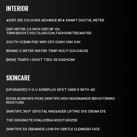
INTERIOR
★DEFI 255 COLOURS ADVANCE BF★ SMART DIGITAL METER
DEFI METER 2.5 INCH DEFI BF OIL
TEMP,BOOST,VOLTS,VACCUM,TACHOMETER,WATER
SOUTH OCEAN FHD WIFI GPS DASH CAM 24H
BRAND G METER WATER TEMP MULTI D/A DAUGE
[NEW] TRAPO I-SIGHT T350 2K DASHCAM
SKINCARE
[UPGRADED] Y.O.U ACNEPLUS SPOT CARE X WITH 4D
[SCHA ALYAHYA’S PICK] SKINTIFIC MSH NIACINAMIDE BRIGHTENING
MOISTURE
SKINTIFIC 360° CRYSTAL MASSAGER LIFTING EYE CREAM EYE
THE ORIGINOTE HYALUCERA MOISTURIZER
SKINTIFIC 5X CERAMIDE LOW PH GENTLE CLEANSER FACE