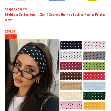
Shopee.com.my
55x55cm Cotton Square Scarf Scarves Hip Hop Fashion Paisley Printed
Wrist...
RM0.96
Beli Sini