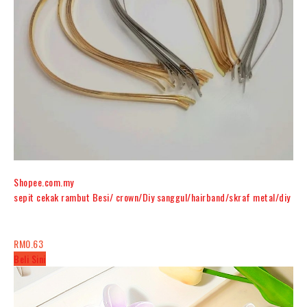
Shopee.com.my
sepit cekak rambut Besi/ crown/Diy sanggul/hairband/skraf metal/diy
RM0.63
Beli Sini