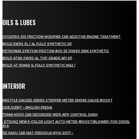
OILS & LUBES
CYCOPRO X10 FRICTION MODIFIER CAR ADDITIVE ENGINE TREATMENT
BOLD 5W30 3L / 4L FULLY SYNTHETIC SP
PETRONAS SYNTIUM PROTON 800 SE 10W30 SEMI SYNTHETIC
BOLD ATAS 0W30 4L TOP GRADE API SP
BOLD 4T 10W40 1L FULLY SYNTHETIC MA2 /
INTERIOR
HKSTYLE GAUGES SERIES STEPPER METER SMOKE GAUGE BOOST
ODE.SCENT – ENGLISH FRESIA
70MAI M300 CAR RECORDER WDR APP CONTROL DASH
【ITSOK】NEW 5-COLOR LIGHT AUTO METER (BOOST/BLOWER) FOR DIESEL
4×4
3D KAGU CAR MAT PERODUA MYVI (2017 –