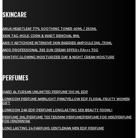
SKINCARE
ANUA HEARTLEAF 77% SOOTHING TONER 40ML / 250ML
SKIN TAG, MOLE, CORN & WART REMOVAL 8ML
AXIS-Y ARTICHOKE INTENSIVE SKIN BARRIER AMPOULE 5ML /30ML
ANJO PROFESSIONAL 365 SUN CREAM SPF50+ PA+++ 70G
SKINTIFIC GLOWING MOISTURIZER DAY & NIGHT CREAM MOISTURE
PERFUMES
QAED AL FURSAN UNLIMITED PERFUME 100 ML EDP
LONKOOM PERFUME AMBILIGHT PINK/YELLOW EDP FLORAL-FRUITY WOMEN
GIFT
LONKOOM 24K EDP PERFUME LONGLASTING SEX BEAUTY (100ML)
PERFUME 2ML/PERFUME TESTER/MINI PERFUME/PERFUME FOR HER/PERFUME
FOR HIM/MINYAK
LONG LASTING 24 PARFUMS GENTLEMAN MEN EDP PERFUME