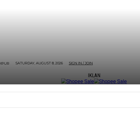
SATURDAY, AUGUST 8, 2026
SIGN IN / JOIN
MPUR
IKLAN
ORE