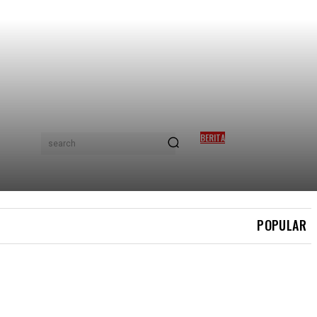
BERITA
search
ISMAIL SABRI SELAMAT
JALANI PEMASANGAN
PERENTAK JANTUNG
POPULAR