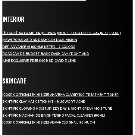
INTERIOR
【ITSOK】AUTO METER (BLOWER)(BOOST) FOR DIESEL 4X4 (0-35) (0-60)
[NEW] 70MAI A810 4K DASH CAM DUAL VISION
DEFI ADVANCE A1 (60MM) METER – 7 COLORS
ROADCAM R3 BUDGET BASIC DASH CAM FRONT AND
(LIVE EXCLUSIVE) FREE 64GB SD CARD 3 LENS
SKINCARE
[COSRX OFFICIAL] [MINI SIZE] AHA/BHA CLARIFYING TREATMENT TONER
SKINTIFIC CLAY MASK STICK KIT – MUGWORT ACNE
SKINTIFIC GLOWING MOISTURIZER DAY & NIGHT CREAM MOISTURE
SKINTIFIC NIACINAMIDE BRIGHTENING FACIAL CLEANSER (80ML)
[COSRX OFFICIAL] [MINI SIZE] ADVANCED SNAIL 96 MUCIN