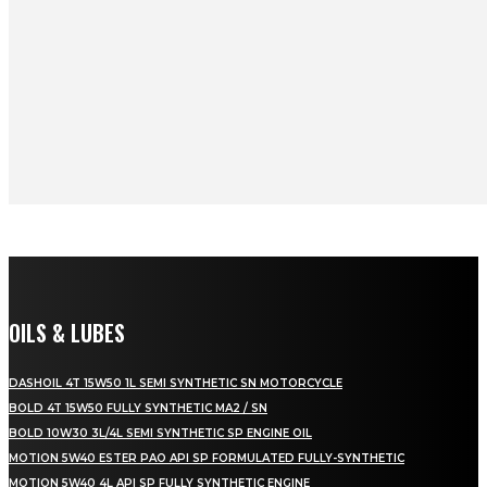
OILS & LUBES
DASHOIL 4T 15W50 1L SEMI SYNTHETIC SN MOTORCYCLE
BOLD 4T 15W50 FULLY SYNTHETIC MA2 / SN
BOLD 10W30 3L/4L SEMI SYNTHETIC SP ENGINE OIL
MOTION 5W40 ESTER PAO API SP FORMULATED FULLY-SYNTHETIC
MOTION 5W40 4L API SP FULLY SYNTHETIC ENGINE