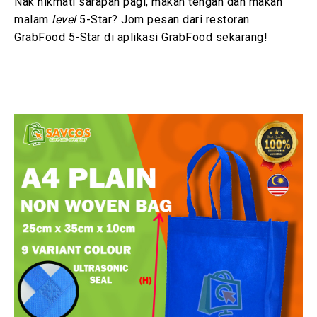
Nak nikmati sarapan pagi, makan tengah dan makan
malam
level
5-Star? Jom pesan dari restoran
GrabFood 5-Star di aplikasi GrabFood sekarang!
T
h
e
f
o
l
l
o
w
i
n
g
t
w
o
t