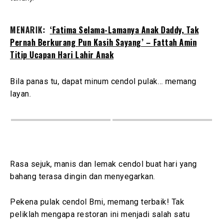
MENARIK:
‘Fatima Selama-Lamanya Anak Daddy, Tak
Pernah Berkurang Pun Kasih Sayang’ – Fattah Amin
Titip Ucapan Hari Lahir Anak
Bila panas tu, dapat minum cendol pulak… memang
layan.
Rasa sejuk, manis dan lemak cendol buat hari yang
bahang terasa dingin dan menyegarkan.
Pekena pulak cendol Bmi, memang terbaik! Tak
peliklah mengapa restoran ini menjadi salah satu