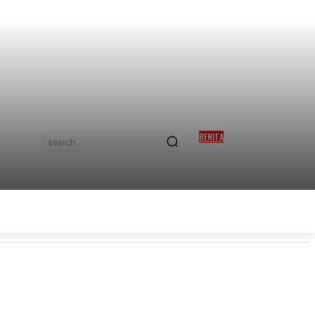
BERITA
search
ISMAIL SABRI SELAMAT
JALANI PEMASANGAN
PERENTAK JANTUNG
TAMA
TRENDING
SHOPEE PROMO
MORE
POPULAR