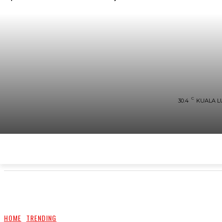
C
30.4
KUALA 
UTAMA
TRENDING
SHOPEE PROMO
M
HOME
TRENDING