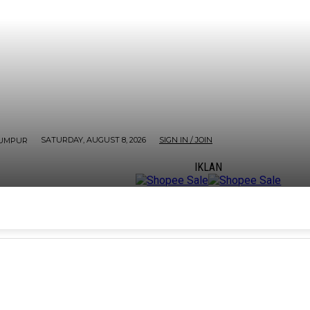
SATURDAY, AUGUST 8, 2026
SIGN IN / JOIN
LUMPUR
IKLAN
U
ORE