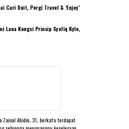
 Cari Duit, Pergi Travel & ‘Enjoy’
mi Lana Kongsi Prinsip Syafiq Kyle,
 Zainal Abidin, 31, berkata terdapat
ling sehingga mengganggu keselesaan