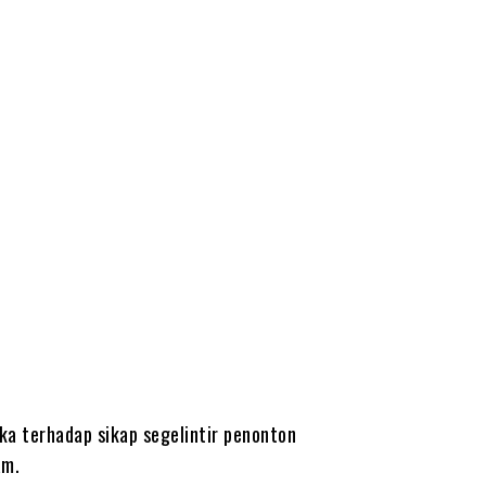
a terhadap sikap segelintir penonton
am.