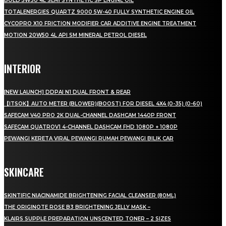
BOLD 5W30 4L SEMI SYNTHETIC SP ENGINE OIL
TOTALENERGIES QUARTZ 9000 5W-40 FULLY SYNTHETIC ENGINE OIL
CYCOPRO X10 FRICTION MODIFIER CAR ADDITIVE ENGINE TREATMENT
MOTION 20W50 4L API SM MINERAL PETROL DIESEL
INTERIOR
[NEW LAUNCH] DDPAI N1 DUAL FRONT & REAR
【ITSOK】AUTO METER (BLOWER)(BOOST) FOR DIESEL 4X4 (0-35) (0-60)
SAFECAM V40 PRO 2K DUAL-CHANNEL DASHCAM 1440P FRONT
SAFECAM QUATROV1 4-CHANNEL DASHCAM FHD 1080P + 1080P
PEWANGI KERETA VIRAL PEWANGI RUMAH PEWANGI BILIK CAR
SKINCARE
SKINTIFIC NIACINAMIDE BRIGHTENING FACIAL CLEANSER (80ML)
THE ORIGINOTE ROSE B3 BRIGHTENING JELLY MASK –
KLAIRS SUPPLE PREPARATION UNSCENTED TONER – 2 SIZES