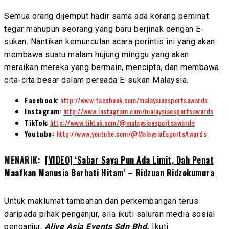
Semua orang dijemput hadir sama ada korang peminat
tegar mahupun seorang yang baru berjinak dengan E-
sukan. Nantikan kemunculan acara perintis ini yang akan
membawa suatu malam hujung minggu yang akan
meraikan mereka yang bermain, mencipta, dan membawa
cita-cita besar dalam persada E-sukan Malaysia.
Facebook
:
http://www.facebook.com/malaysiaesportsawards
Instagram
:
http://www.instagram.com/malaysiaesportsawards
TikTok
:
http://www.tiktok.com/@malaysiaesportsawards
Youtube:
http://www.youtube.com/@MalaysiaEsportsAwards
MENARIK:
[VIDEO] ‘Sabar Saya Pun Ada Limit, Dah Penat
Maafkan Manusia Berhati Hitam’ – Ridzuan Ridzokumura
Untuk maklumat tambahan dan perkembangan terus
daripada pihak penganjur, sila ikuti saluran media sosial
penganjur,
Alive Asia Events Sdn Bhd.
Ikuti