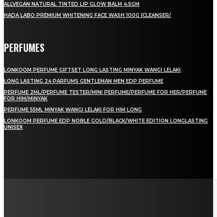
ALLVEGAN NATURAL TINTED LIP GLOW BALM 4.5GM
HADA LABO PREMIUM WHITENING FACE WASH 100G [CLEANSER/
PERFUMES
LONKOOM PERFUME GIFTSET LONG LASTING MINYAK WANGI LELAKI
LONG LASTING 24 PARFUMS GENTLEMAN MEN EDP PERFUME
PERFUME 2ML/PERFUME TESTER/MINI PERFUME/PERFUME FOR HER/PERFUME
FOR HIM/MINYAK
PERFUME 55ML MINYAK WANGI LELAKI FOR HIM LONG
LONKOOM PERFUME EDP NOBLE GOLD/BLACK/WHITE EDITION LONGLASTING
UNISEX
LAMAN SOSIAL