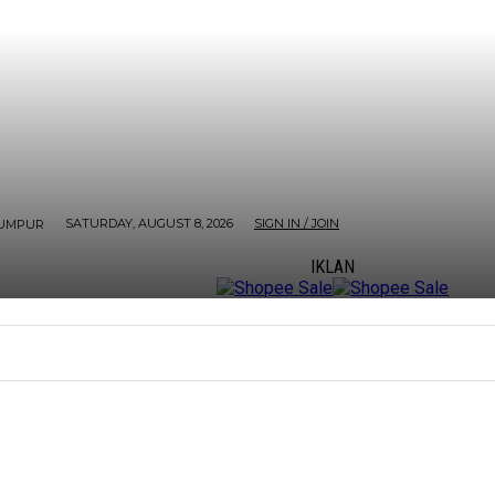
SATURDAY, AUGUST 8, 2026
SIGN IN / JOIN
LUMPUR
IKLAN
ORE