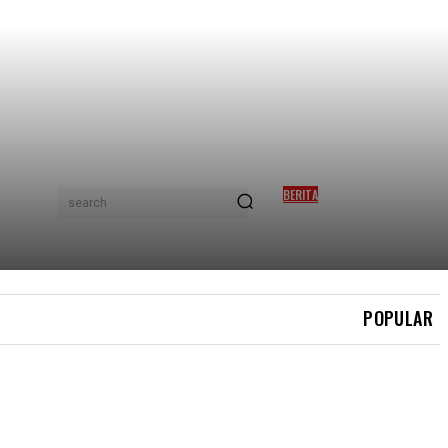
BERITA
search
ISMAIL SABRI SELAMAT
JALANI PEMASANGAN
PERENTAK JANTUNG
POPULAR