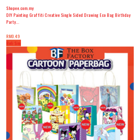
Shopee.com.my
DIY Painting Graffiti Creative Single Sided Drawing Eco Bag Birthday
Party...
RM0.49
Beli Sini