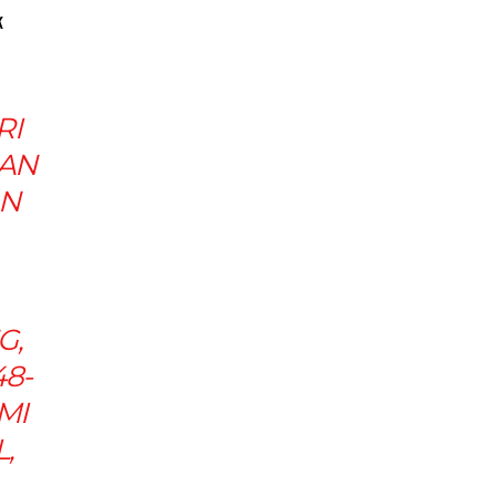
k
RI
DAN
AN
G,
48-
MI
L
,