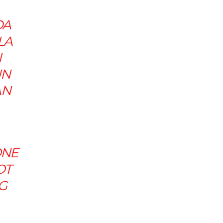
DA
LA
I
UN
AN
ONE
OT
G