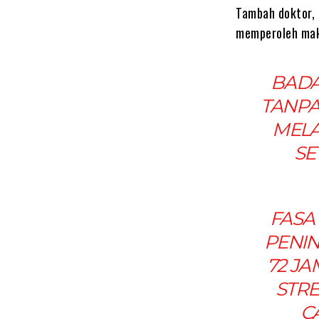
Tambah doktor, 
memperoleh mak
BADA
TANPA
MELA
SE
FASA 
PENIN
72 JA
STRE
C