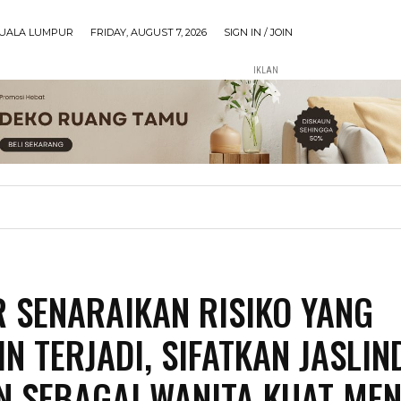
UALA LUMPUR
FRIDAY, AUGUST 7, 2026
SIGN IN / JOIN
IKLAN
 SENARAIKAN RISIKO YANG
N TERJADI, SIFATKAN JASLIN
N SEBAGAI WANITA KUAT ME