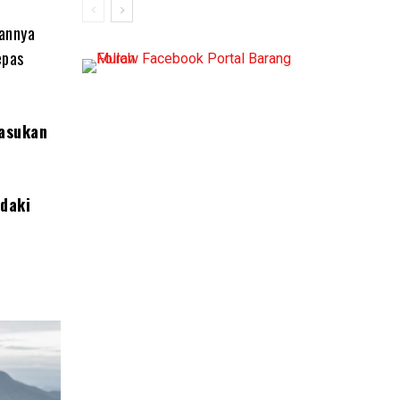
gannya
epas
Pasukan
ndaki