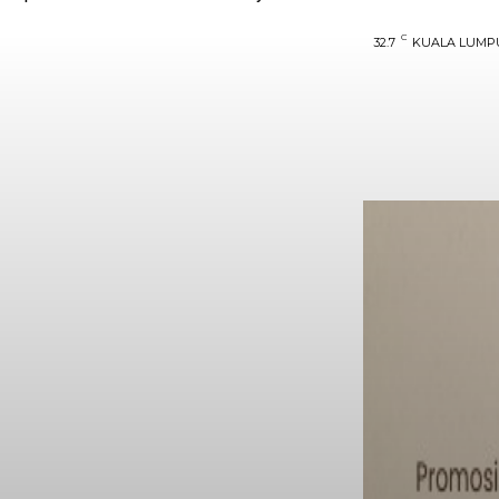
C
32.7
KUALA LUMP