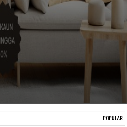
TRENDING
‘DIA PEGANG-PEGANG
SAYA, TERUS SAYA AMBIL
PISAU & TUS*K’ – LELAKI
MENGAKU K*RAT MAYAT
RAKAN, BUANG DALAM
GUNI
POPULAR