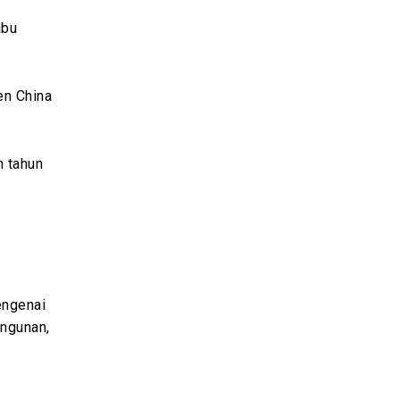
abu
en China
n tahun
engenai
angunan,