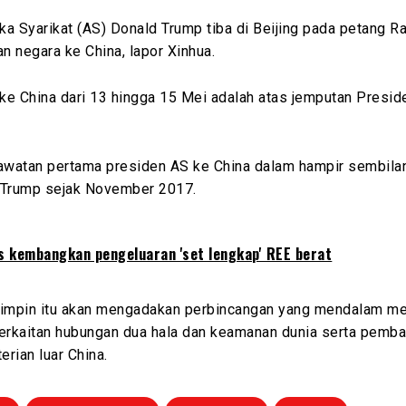
a Syarikat (AS) Donald Trump tiba di Beijing pada petang R
 negara ke China, lapor Xinhua.
ke China dari 13 hingga 15 Mei adalah atas jemputan Presid
lawatan pertama presiden AS ke China dalam hampir sembila
 Trump sejak November 2017.
s kembangkan pengeluaran 'set lengkap' REE berat
mpin itu akan mengadakan perbincangan yang mendalam m
berkaitan hubungan dua hala dan keamanan dunia serta pemb
rian luar China.