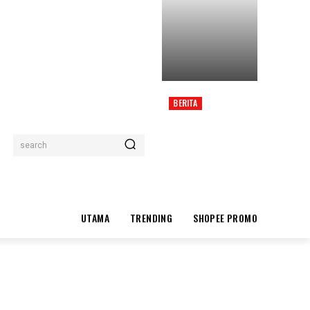
BERITA
HADI ANGGAP
PENDIRIAN BN MELAKA
CUMA PENDAPAT
search
PERIBADI
UTAMA
TRENDING
SHOPEE PROMO
POPULAR