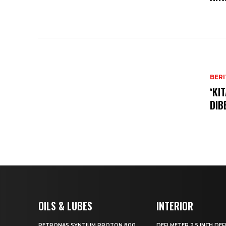
BERI
‘KI
DIB
OILS & LUBES
INTERIOR
PETRONAS SYNTIUM PROTON 800
DEFI METER 2.5 INCH DEFI