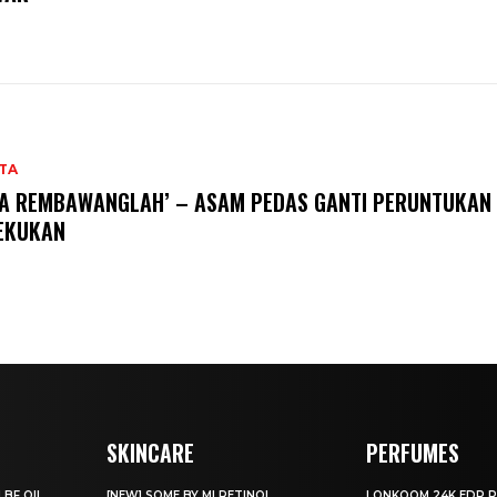
TA
TA REMBAWANGLAH’ – ASAM PEDAS GANTI PERUNTUKAN
EKUKAN
SKINCARE
PERFUMES
 BF OIL
[NEW] SOME BY MI RETINOL
LONKOOM 24K EDP 