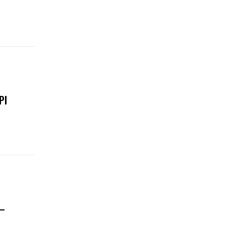
PI
 –