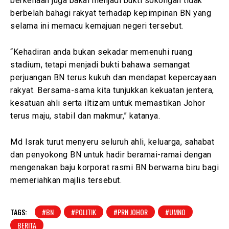
berkenaan juga bakal menjadi bukti sokongan tidak
berbelah bahagi rakyat terhadap kepimpinan BN yang
selama ini memacu kemajuan negeri tersebut.
“Kehadiran anda bukan sekadar memenuhi ruang
stadium, tetapi menjadi bukti bahawa semangat
perjuangan BN terus kukuh dan mendapat kepercayaan
rakyat. Bersama-sama kita tunjukkan kekuatan jentera,
kesatuan ahli serta iltizam untuk memastikan Johor
terus maju, stabil dan makmur,” katanya.
Md Israk turut menyeru seluruh ahli, keluarga, sahabat
dan penyokong BN untuk hadir beramai-ramai dengan
mengenakan baju korporat rasmi BN berwarna biru bagi
memeriahkan majlis tersebut.
TAGS:
#BN
#POLITIK
#PRN JOHOR
#UMNO
BERITA