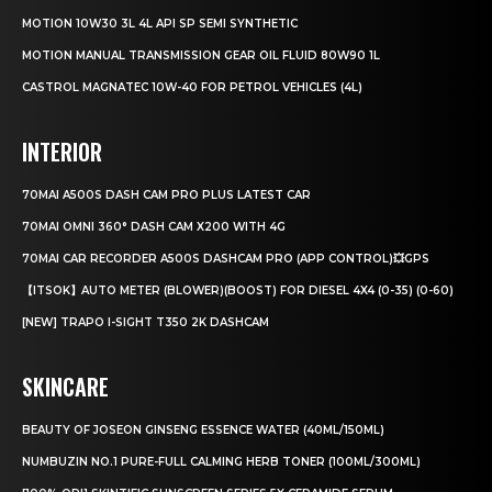
MOTION 10W30 3L 4L API SP SEMI SYNTHETIC
MOTION MANUAL TRANSMISSION GEAR OIL FLUID 80W90 1L
CASTROL MAGNATEC 10W-40 FOR PETROL VEHICLES (4L)
INTERIOR
70MAI A500S DASH CAM PRO PLUS LATEST CAR
70MAI OMNI 360° DASH CAM X200 WITH 4G
70MAI CAR RECORDER A500S DASHCAM PRO (APP CONTROL)💥GPS
【ITSOK】AUTO METER (BLOWER)(BOOST) FOR DIESEL 4X4 (0-35) (0-60)
[NEW] TRAPO I-SIGHT T350 2K DASHCAM
SKINCARE
BEAUTY OF JOSEON GINSENG ESSENCE WATER (40ML/150ML)
NUMBUZIN NO.1 PURE-FULL CALMING HERB TONER (100ML/300ML)