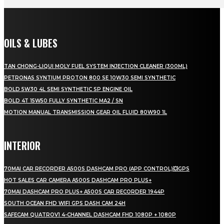
OILS & LUBES
TAN CHONG-LIQUI MOLY FUEL SYSTEM INJECTION CLEANER (300ML)
PETRONAS SYNTIUM PROTON 800 SE 10W30 SEMI SYNTHETIC
BOLD 5W30 4L SEMI SYNTHETIC SP ENGINE OIL
BOLD 4T 15W50 FULLY SYNTHETIC MA2 / SN
MOTION MANUAL TRANSMISSION GEAR OIL FLUID 80W90 1L
INTERIOR
70MAI CAR RECORDER A500S DASHCAM PRO (APP CONTROL)💥GPS
HOT SALES CAR CAMERA A500S DASHCAM PRO PLUS+
70MAI DASHCAM PRO PLUS+ A500S CAR RECORDER 1944P
SOUTH OCEAN FHD WIFI GPS DASH CAM 24H
SAFECAM QUATROV1 4-CHANNEL DASHCAM FHD 1080P + 1080P