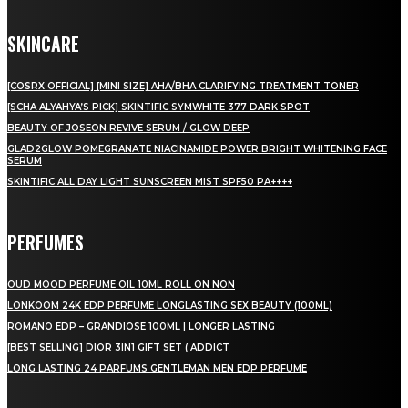
SKINCARE
[COSRX OFFICIAL] [MINI SIZE] AHA/BHA CLARIFYING TREATMENT TONER
[SCHA ALYAHYA’S PICK] SKINTIFIC SYMWHITE 377 DARK SPOT
BEAUTY OF JOSEON REVIVE SERUM / GLOW DEEP
GLAD2GLOW POMEGRANATE NIACINAMIDE POWER BRIGHT WHITENING FACE
SERUM
SKINTIFIC ALL DAY LIGHT SUNSCREEN MIST SPF50 PA++++
PERFUMES
OUD MOOD PERFUME OIL 10ML ROLL ON NON
LONKOOM 24K EDP PERFUME LONGLASTING SEX BEAUTY (100ML)
ROMANO EDP – GRANDIOSE 100ML | LONGER LASTING
[BEST SELLING] DIOR 3IN1 GIFT SET ( ADDICT
LONG LASTING 24 PARFUMS GENTLEMAN MEN EDP PERFUME