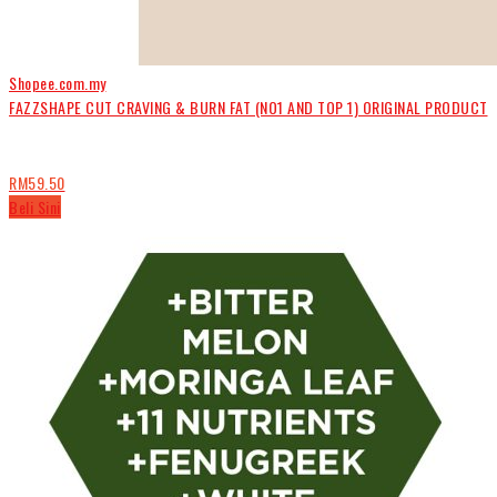
Shopee.com.my
FAZZSHAPE CUT CRAVING & BURN FAT (NO1 AND TOP 1) ORIGINAL PRODUCT
RM59.50
Beli Sini