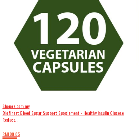
Shopee.com.my
Biofinest Blood Sugar Support Supplement - Healthy Insulin Glucose
Reduce...
RM108.85