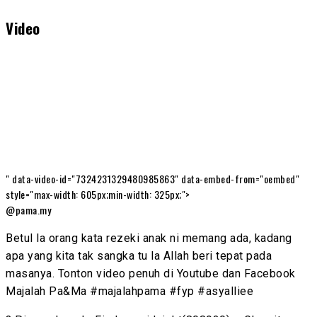
Video
" data-video-id="7324231329480985863" data-embed-from="oembed"
style="max-width: 605px;min-width: 325px;">
@pama.my
Betul la orang kata rezeki anak ni memang ada, kadang
apa yang kita tak sangka tu la Allah beri tepat pada
masanya. Tonton video penuh di Youtube dan Facebook
Majalah Pa&Ma #majalahpama #fyp #asyalliee