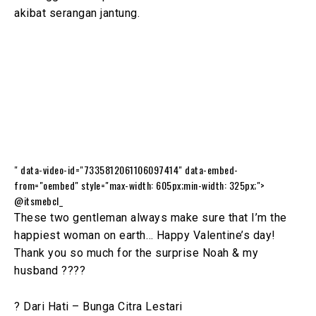
akibat serangan jantung.
" data-video-id="7335812061106097414" data-embed-
from="oembed" style="max-width: 605px;min-width: 325px;">
@itsmebcl_
These two gentleman always make sure that I’m the
happiest woman on earth… Happy Valentine’s day!
Thank you so much for the surprise Noah & my
husband ????
? Dari Hati – Bunga Citra Lestari