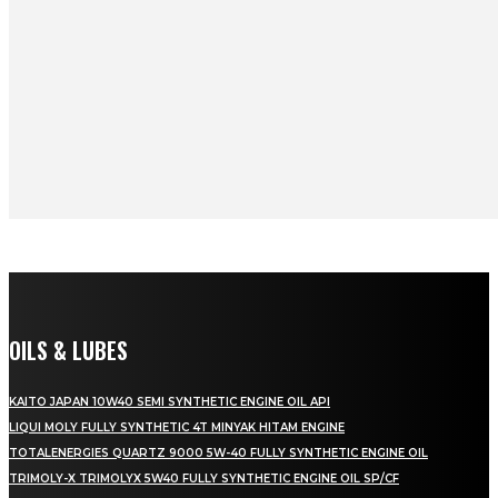
OILS & LUBES
KAITO JAPAN 10W40 SEMI SYNTHETIC ENGINE OIL API
LIQUI MOLY FULLY SYNTHETIC 4T MINYAK HITAM ENGINE
TOTALENERGIES QUARTZ 9000 5W-40 FULLY SYNTHETIC ENGINE OIL
TRIMOLY-X TRIMOLYX 5W40 FULLY SYNTHETIC ENGINE OIL SP/CF