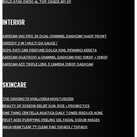
BOLD ATAS 0W30 4L TOP GRADE API SP
INTERIOR
SAFECAM V40 PRO 2K DUAL-CHANNEL DASHCAM 1440P FRONT
GREDDY 2 IN 1 MULTI DA GAUGE /
100% PATI CAR PERFUME DOLCA 10ML PEWANGI KERETA
SAFECAM QUATROV1 4-CHANNEL DASHCAM FHD 1080P + 1080P
SAFECAM A33 TRIPLE LENS 3 CAMERA 1080P DASHCAM
SKINCARE
THE ORIGINOTE HYALUCERA MOISTURIZER
BEAUTY OF JOSEON RELIEF SUN: RICE + PROBIOTICS
ONE THING CENTELLA ASIATICA DAILY TONER [REDUCE ACNE,
FRUIT ACID PURIFYING PEELING GEL FACIAL SCRUB IMAGES
ANUA HEARTLEAF 77 CLEAR PAD 10PADS / 70PADS