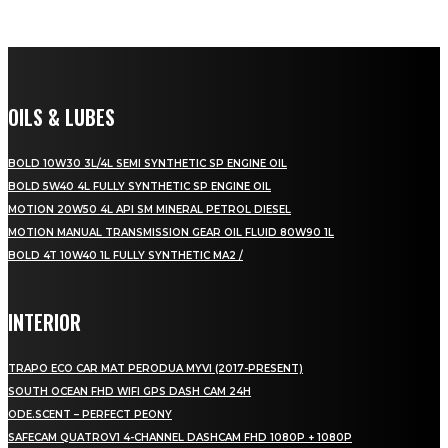
OILS & LUBES
BOLD 10W30 3L/4L SEMI SYNTHETIC SP ENGINE OIL
BOLD 5W40 4L FULLY SYNTHETIC SP ENGINE OIL
MOTION 20W50 4L API SM MINERAL PETROL DIESEL
MOTION MANUAL TRANSMISSION GEAR OIL FLUID 80W90 1L
BOLD 4T 10W40 1L FULLY SYNTHETIC MA2 /
INTERIOR
TRAPO ECO CAR MAT PERODUA MYVI (2017-PRESENT)
SOUTH OCEAN FHD WIFI GPS DASH CAM 24H
ODE.SCENT – PERFECT PEONY
SAFECAM QUATROV1 4-CHANNEL DASHCAM FHD 1080P + 1080P