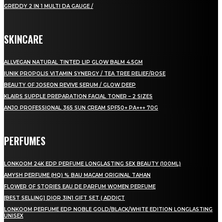
GREDDY 2 IN 1 MULTI DA GAUGE /
SKINCARE
ALLVEGAN NATURAL TINTED LIP GLOW BALM 4.5GM
IUNIK PROPOLIS VITAMIN SYNERGY / TEA TREE RELIEF/ROSE
BEAUTY OF JOSEON REVIVE SERUM / GLOW DEEP
KLAIRS SUPPLE PREPARATION FACIAL TONER – 2 SIZES
ANJO PROFESSIONAL 365 SUN CREAM SPF50+ PA+++ 70G
PERFUMES
LONKOOM 24K EDP PERFUME LONGLASTING SEX BEAUTY (100ML)
AMYSH PERFUME (HQ) % BAU MACAM ORIGINAL TAHAN
FLOWER OF STORIES EAU DE PARFUM WOMEN PERFUME
[BEST SELLING] DIOR 3IN1 GIFT SET ( ADDICT
LONKOOM PERFUME EDP NOBLE GOLD/BLACK/WHITE EDITION LONGLASTING
UNISEX