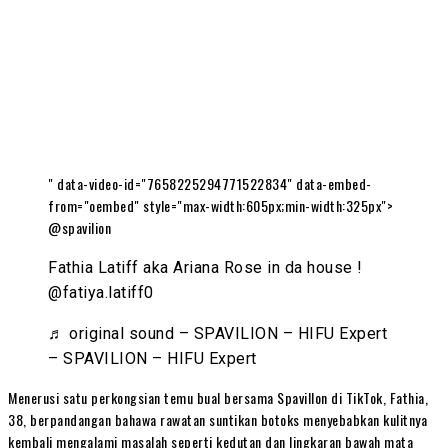
" data-video-id="7658225294771522834" data-embed-
from="oembed" style="max-width:605px;min-width:325px">
@spavilion
Fathia Latiff aka Ariana Rose in da house !
@fatiya.latiff0
♬ original sound – SPAVILION – HIFU Expert
– SPAVILION – HIFU Expert
Menerusi satu perkongsian temu bual bersama Spavillon di TikTok, Fathia,
38, berpandangan bahawa rawatan suntikan botoks menyebabkan kulitnya
kembali mengalami masalah seperti kedutan dan lingkaran bawah mata