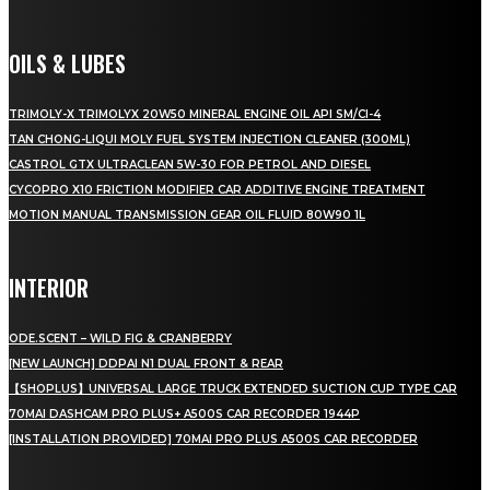
OILS & LUBES
TRIMOLY-X TRIMOLYX 20W50 MINERAL ENGINE OIL API SM/CI-4
TAN CHONG-LIQUI MOLY FUEL SYSTEM INJECTION CLEANER (300ML)
CASTROL GTX ULTRACLEAN 5W-30 FOR PETROL AND DIESEL
CYCOPRO X10 FRICTION MODIFIER CAR ADDITIVE ENGINE TREATMENT
MOTION MANUAL TRANSMISSION GEAR OIL FLUID 80W90 1L
INTERIOR
ODE.SCENT – WILD FIG & CRANBERRY
[NEW LAUNCH] DDPAI N1 DUAL FRONT & REAR
【SHOPLUS】UNIVERSAL LARGE TRUCK EXTENDED SUCTION CUP TYPE CAR
70MAI DASHCAM PRO PLUS+ A500S CAR RECORDER 1944P
[INSTALLATION PROVIDED] 70MAI PRO PLUS A500S CAR RECORDER