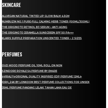
SKINCARE
ALLVEGAN NATURAL TINTED LIP GLOW BALM 4.5GM
NUMBUZIN NO.1 PURE-FULL CALMING HERB TONER (100ML/300ML)
THE ORIGINOTE RETINOL B3 SERUM – ANTI AGING
THE ORIGINOTE CERAMELLA SUNSCREEN SPF 50 PA+++
KLAIRS SUPPLE PREPARATION UNSCENTED TONER – 2 SIZES
PERFUMES
OUD MOOD PERFUME OIL 10ML ROLL ON NON
SZINDORE ROYALE 54 PERFUME BY EMAJIE
✨VIRAL!!!✨ORIGINAL QUALITY INSPIRED EDP PERFUME 12ML✨
(ORI)_24K BY LONKOOM BEST PERFUME COLLECTIONS FOR UNISEX
35ML PERFUME PANJANG LELAKI TAHAN LAMA EAU DE
LAMAN SOSIAL