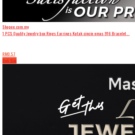
Shopee.com.my
1 PCS Quality Jewelry box Rings Earrings Kotak cincin emas 916 Bracelet...
RM0.57
Beli Sini