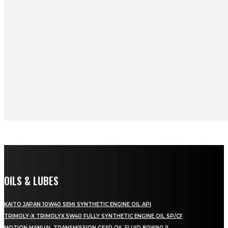
OILS & LUBES
KAITO JAPAN 10W40 SEMI SYNTHETIC ENGINE OIL API
TRIMOLY-X TRIMOLYX 5W40 FULLY SYNTHETIC ENGINE OIL SP/CF
MOTION MANUAL TRANSMISSION GEAR OIL FLUID 80W90 1L