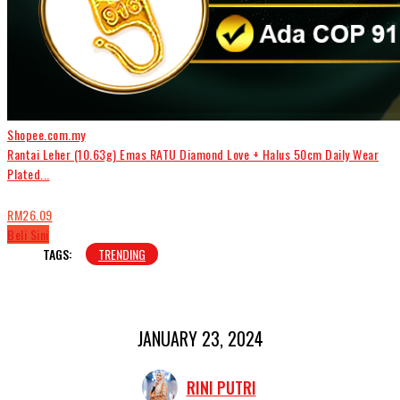
Shopee.com.my
Rantai Leher (10.63g) Emas RATU Diamond Love + Halus 50cm Daily Wear
Plated...
RM26.09
Beli Sini
TAGS:
TRENDING
JANUARY 23, 2024
RINI PUTRI