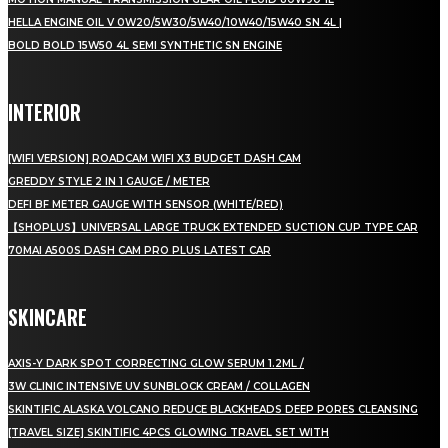
HELLA ENGINE OIL V 0W20/5W30/5W40/10W40/15W40 SN 4L |
BOLD BOLD 15W50 4L SEMI SYNTHETIC SN ENGINE
INTERIOR
[WIFI VERSION] ROADCAM WIFI X3 BUDGET DASH CAM
GREDDY STYLE 2 IN 1 GAUGE / METER
DEFI BF METER GAUGE WITH SENSOR (WHITE/RED)
【SHOPLUS】UNIVERSAL LARGE TRUCK EXTENDED SUCTION CUP TYPE CAR
70MAI A500S DASH CAM PRO PLUS LATEST CAR
SKINCARE
AXIS-Y DARK SPOT CORRECTING GLOW SERUM 1.2ML /
3W CLINIC INTENSIVE UV SUNBLOCK CREAM / COLLAGEN
SKINTIFIC ALASKA VOLCANO REDUCE BLACKHEADS DEEP PORES CLEANSING
[TRAVEL SIZE] SKINTIFIC 4PCS GLOWING TRAVEL SET WITH