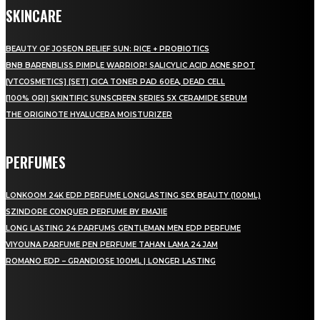
SKINCARE
BEAUTY OF JOSEON RELIEF SUN: RICE + PROBIOTICS
BNB BARENBLISS PIMPLE WARRIOR! SALICYLIC ACID ACNE SPOT
[VTCOSMETICS] [SET] CICA TONER PAD 60EA, DEAD CELL
[100% ORI] SKINTIFIC SUNSCREEN SERIES 5X CERAMIDE SERUM
THE ORIGINOTE HYALUCERA MOISTURIZER
PERFUMES
LONKOOM 24K EDP PERFUME LONGLASTING SEX BEAUTY (100ML)
SZINDORE CONQUER PERFUME BY EMAJIE
LONG LASTING 24 PARFUMS GENTLEMAN MEN EDP PERFUME
VIYOUNA PARFUME PEN PERFUME TAHAN LAMA 24 JAM
ROMANO EDP – GRANDIOSE 100ML | LONGER LASTING
LAMAN SOSIAL