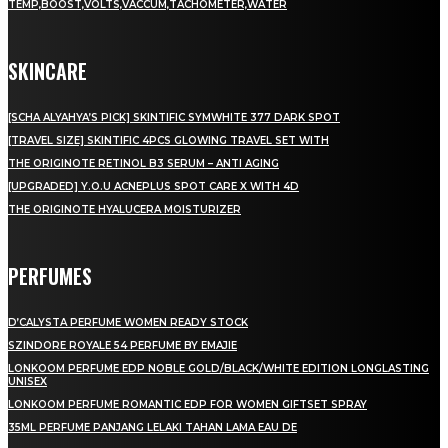
TEMP,BOOST,VOLTS,VACCUM,TACHOMETER,WATER
SKINCARE
[SCHA ALYAHYA’S PICK] SKINTIFIC SYMWHITE 377 DARK SPOT
[TRAVEL SIZE] SKINTIFIC 4PCS GLOWING TRAVEL SET WITH
THE ORIGINOTE RETINOL B3 SERUM – ANTI AGING
[UPGRADED] Y.O.U ACNEPLUS SPOT CARE X WITH 4D
THE ORIGINOTE HYALUCERA MOISTURIZER
PERFUMES
D’CALYSTA PERFUME WOMEN READY STOCK
SZINDORE ROYALE 54 PERFUME BY EMAJIE
LONKOOM PERFUME EDP NOBLE GOLD/BLACK/WHITE EDITION LONGLASTING
UNISEX
LONKOOM PERFUME ROMANTIC EDP FOR WOMEN GIFTSET SPRAY
35ML PERFUME PANJANG LELAKI TAHAN LAMA EAU DE