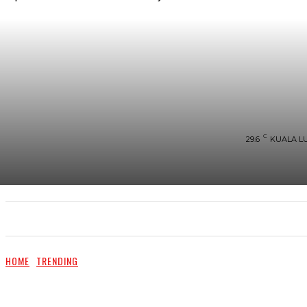
C
29.6
KUALA L
UTAMA
TRENDING
SHOPEE PROMO
M
HOME
TRENDING