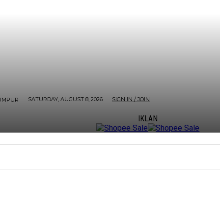
SATURDAY, AUGUST 8, 2026
SIGN IN / JOIN
UMPUR
IKLAN
ORE