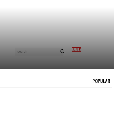
BERITA
search
KES DADAH DI INDONESIA:
MENTERI PETIK ‘BUDAYA
PENAFIAN’ DI KLIA
POPULAR