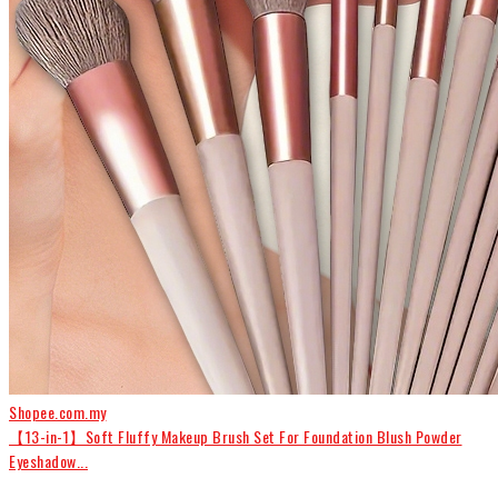
Shopee.com.my
【13-in-1】Soft Fluffy Makeup Brush Set For Foundation Blush Powder
Eyeshadow...