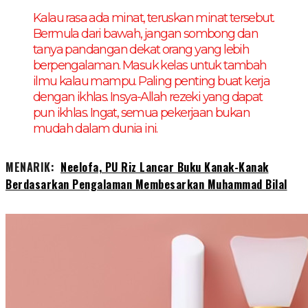
Kalau rasa ada minat, teruskan minat tersebut.
Bermula dari bawah, jangan sombong dan
tanya pandangan dekat orang yang lebih
berpengalaman. Masuk kelas untuk tambah
ilmu kalau mampu. Paling penting buat kerja
dengan ikhlas. Insya-Allah rezeki yang dapat
pun ikhlas. Ingat, semua pekerjaan bukan
mudah dalam dunia ini.
MENARIK:
Neelofa, PU Riz Lancar Buku Kanak-Kanak
Berdasarkan Pengalaman Membesarkan Muhammad Bilal