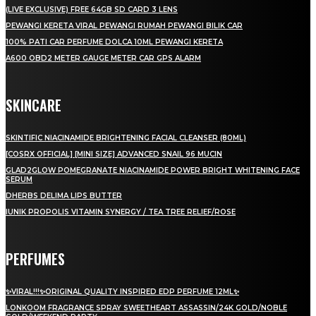
(LIVE EXCLUSIVE) FREE 64GB SD CARD 3 LENS
PEWANGI KERETA VIRAL PEWANGI RUMAH PEWANGI BILIK CAR
100% PATI CAR PERFUME DOLCA 10ML PEWANGI KERETA
A600 OBD2 METER GAUGE METER CAR GPS ALARM
SKINCARE
SKINTIFIC NIACINAMIDE BRIGHTENING FACIAL CLEANSER (80ML)
[COSRX OFFICIAL] [MINI SIZE] ADVANCED SNAIL 96 MUCIN
GLAD2GLOW POMEGRANATE NIACINAMIDE POWER BRIGHT WHITENING FACE
SERUM
DHERBS DELIMA LIPS BUTTER
IUNIK PROPOLIS VITAMIN SYNERGY / TEA TREE RELIEF/ROSE
PERFUMES
✨VIRAL!!!✨ORIGINAL QUALITY INSPIRED EDP PERFUME 12ML✨
LONKOOM FRAGRANCE SPRAY SWEETHEART ASSASSIN/24K GOLD/NOBLE